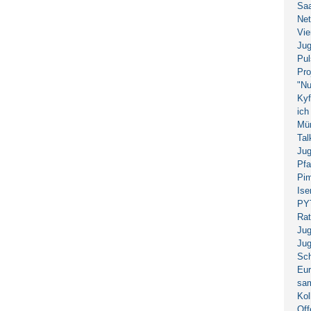
Saa
Net
Vie
Jug
Pul
Pro
"Nu
Kyf
ich
Mün
Ta
Jug
Pfa
Pim
Ise
PYT
Ra
Jug
Jug
Sch
Eu
sa
Kol
Of