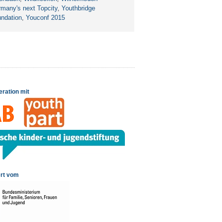
many's next Topcity
,
Youthbridge
ndation
,
Youconf 2015
eration mit
rt vom