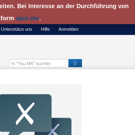
eiten. Bei Interesse an der Durchführung von
ttform
opin.me
.
Unterstütze uns
Hilfe
Anmelden