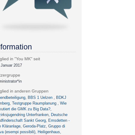
nformation
glied in "You MK" seit
 Januar 2017
tzergruppe
inistrator*in
tglied in anderen Gruppen
endbeteiligung
,
BBS 1 Uelzen
,
BDKJ
mberg
,
Testgruppe Raumplanung
,
Wie
kutiert die GMK zu Big Data?
,
irksjugendring Unterfranken
,
Deutsche
dfinderschaft Sankt Georg
,
Emsdetten -
e Kläranlage
,
Geroda-Platz
,
Gruppo di
va (esempi possibili)
,
Heiligenhaus
,