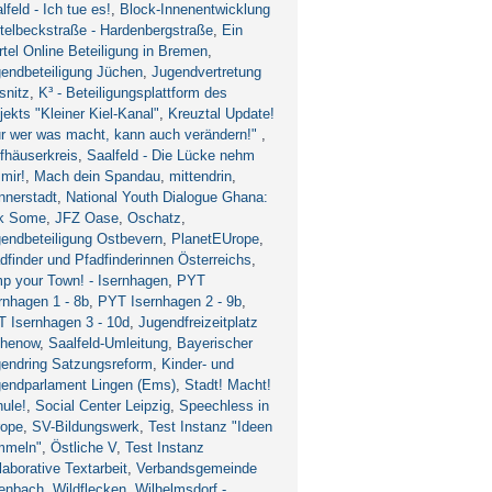
lfeld - Ich tue es!
,
Block-Innenentwicklung
telbeckstraße - Hardenbergstraße
,
Ein
rtel Online Beteiligung in Bremen
,
endbeteiligung Jüchen
,
Jugendvertretung
snitz
,
K³ - Beteiligungsplattform des
jekts "Kleiner Kiel-Kanal"
,
Kreuztal Update!
r wer was macht, kann auch verändern!"
,
fhäuserkreis
,
Saalfeld - Die Lücke nehm
 mir!
,
Mach dein Spandau
,
mittendrin
,
nerstadt
,
National Youth Dialogue Ghana:
lk Some
,
JFZ Oase
,
Oschatz
,
endbeteiligung Ostbevern
,
PlanetEUrope
,
dfinder und Pfadfinderinnen Österreichs
,
p your Town! - Isernhagen
,
PYT
rnhagen 1 - 8b
,
PYT Isernhagen 2 - 9b
,
 Isernhagen 3 - 10d
,
Jugendfreizeitplatz
thenow
,
Saalfeld-Umleitung
,
Bayerischer
endring Satzungsreform
,
Kinder- und
endparlament Lingen (Ems)
,
Stadt! Macht!
ule!
,
Social Center Leipzig
,
Speechless in
rope
,
SV-Bildungswerk
,
Test Instanz "Ideen
mmeln"
,
Östliche V
,
Test Instanz
laborative Textarbeit
,
Verbandsgemeinde
fenbach
,
Wildflecken
,
Wilhelmsdorf -