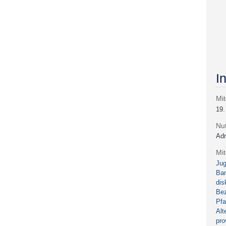
I
Mit
19.
Nu
Adm
Mi
Jug
Ba
dis
Bez
Pfa
Alt
pro